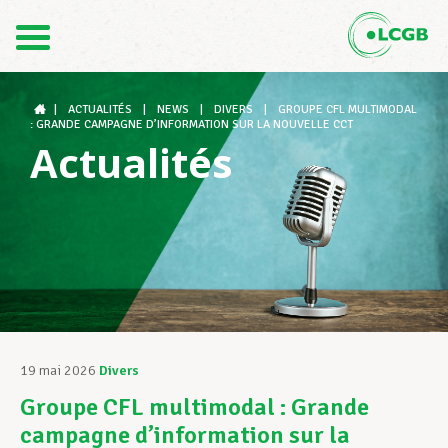
Contact
FR
DE
|
ACTUALITÉS
|
NEWS
|
DIVERS
|
GROUPE CFL MULTIMODAL
: GRANDE CAMPAGNE D’INFORMATION SUR LA NOUVELLE CCT
Actualités
Le LCGB
Structures syndicales
Assistance au Travail
19 mai 2026
Divers
Groupe CFL multimodal : Grande
Vos droits
campagne d’information sur la