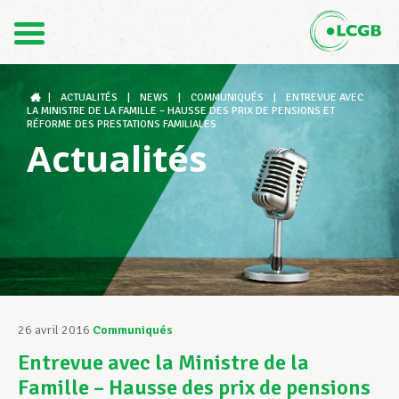
Contact
FR
DE
|
ACTUALITÉS
|
NEWS
|
COMMUNIQUÉS
|
ENTREVUE AVEC
LA MINISTRE DE LA FAMILLE – HAUSSE DES PRIX DE PENSIONS ET
RÉFORME DES PRESTATIONS FAMILIALES
Actualités
Le LCGB
Structures syndicales
Assistance au Travail
26 avril 2016
Communiqués
Entrevue avec la Ministre de la
Vos droits
Famille – Hausse des prix de pensions