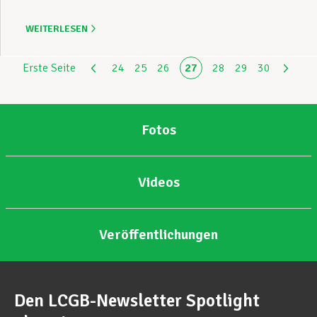
WEITERLESEN
Erste Seite
24
25
26
27
28
29
30
Fotos
Videos
Veröffentlichungen
Den LCGB-Newsletter Spotlight