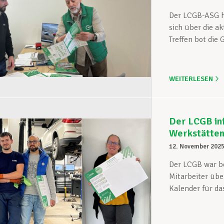
Der LCGB-ASG h
sich über die ak
Treffen bot die G
WEITERLESEN
Der LCGB inf
Werkstätte
12. November 202
Der LCGB war b
Mitarbeiter übe
Kalender für das