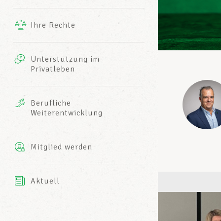
Ergänzende Leistungen
Ihre Rechte
eitbild
Fotos
Unterstützung im
Harmonie Mutuelle
Privatleben
LCGB INFO-CENTER
Videos
Versicherung AXA
Berufliche
Team des LCGBs
Weiterentwicklung
Mitglied werden
Aktuell