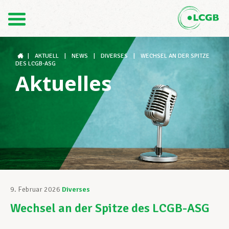
Kontakt
DE
FR
|
AKTUELL
|
NEWS
|
DIVERSES
|
WECHSEL AN DER SPITZE
DES LCGB-ASG
Aktuelles
Der LCGB
Gewerkschaftsstrukturen
Unterstützung im Arbeitsalltag
9. Februar 2026
Diverses
Wechsel an der Spitze des LCGB-ASG
Ihre Rechte