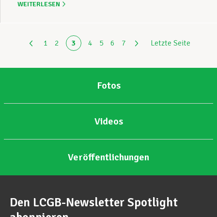
WEITERLESEN
1
2
3
4
5
6
7
Letzte Seite
Fotos
Videos
Veröffentlichungen
Den LCGB-Newsletter Spotlight