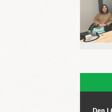
Den L