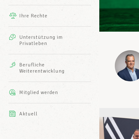
Ergänzende Leistungen
Ihre Rechte
eitbild
Fotos
Unterstützung im
Harmonie Mutuelle
Privatleben
LCGB INFO-CENTER
Videos
Versicherung AXA
Berufliche
Team des LCGBs
Weiterentwicklung
Mitglied werden
Aktuell