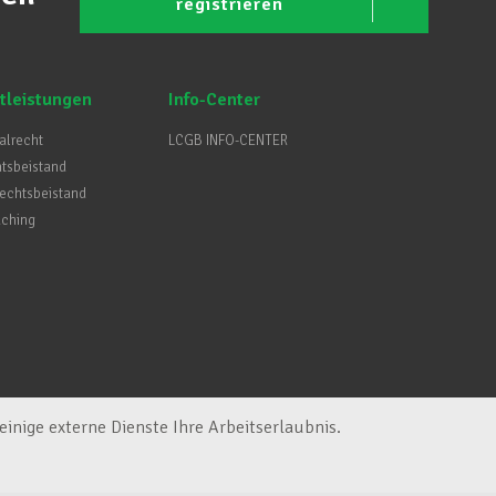
registrieren
tleistungen
Info-Center
ialrecht
LCGB INFO-CENTER
htsbeistand
Rechtsbeistand
aching
inige externe Dienste Ihre Arbeitserlaubnis.