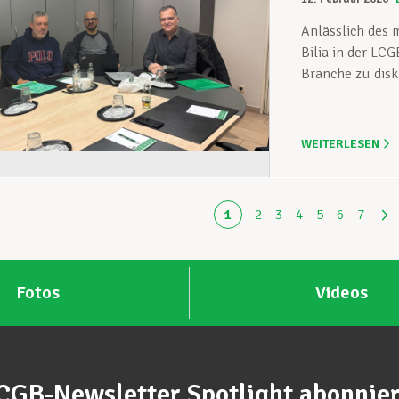
Anlässlich des 
Bilia in der L
Branche zu disku
WEITERLESEN
1
2
3
4
5
6
7
Fotos
Videos
CGB-Newsletter Spotlight abonnie