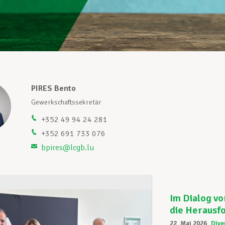
PIRES Bento
Gewerkschaftssekretär
+352 49 94 24 281
+352 691 733 076
bpires@lcgb.lu
Im Dialog vo
die Herausf
22. Mai 2026
Dive