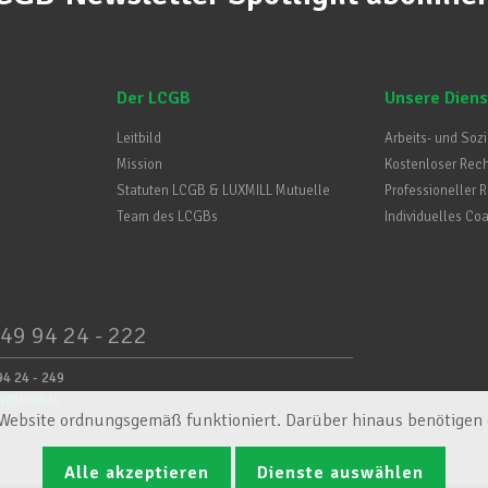
Der LCGB
Unsere Diens
Leitbild
Arbeits- und Soz
Mission
Kostenloser Rec
Statuten LCGB & LUXMILL Mutuelle
Professioneller 
Team des LCGBs
Individuelles Co
49 94 24 - 222
94 24 - 249
er@lcgb.lu
e Website ordnungsgemäß funktioniert. Darüber hinaus benötigen e
Alle akzeptieren
Dienste auswählen