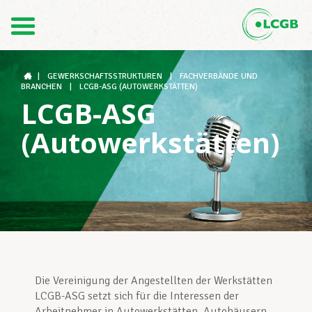
1
Kontakt
DE
FR
|
GEWERKSCHAFTSSTRUKTUREN
|
FACHVERBÄNDE UND
BRANCHEN
|
LCGB-ASG (AUTOWERKSTÄTTEN)
LCGB-ASG
Der LCGB
(Autowerkstätten)
Gewerkschaftsstrukturen
Unterstützung im Arbeitsalltag
Die Vereinigung der Angestellten der Werkstätten
Ihre Rechte
LCGB-ASG setzt sich für die Interessen der
Arbeitnehmer in Autowerkstätten, Autohäusern