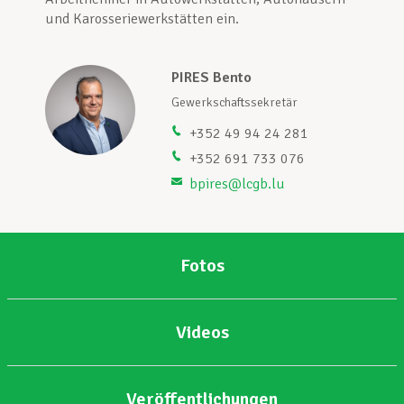
und Karosseriewerkstätten ein.
Unterstützung im Privatleben
PIRES Bento
Gewerkschaftssekretär
Berufliche Weiterentwicklung
+352 49 94 24 281
+352 691 733 076
bpires@lcgb.lu
Mitglied werden
Aktuell
Fotos
Videos
Veröffentlichungen