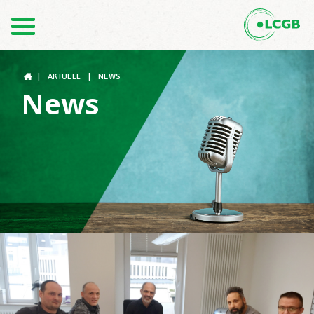
Kontakt
DE
FR
|
AKTUELL
|
NEWS
News
Der LCGB
Gewerkschaftsstrukturen
Unterstützung im Arbeitsalltag
Ihre Rechte