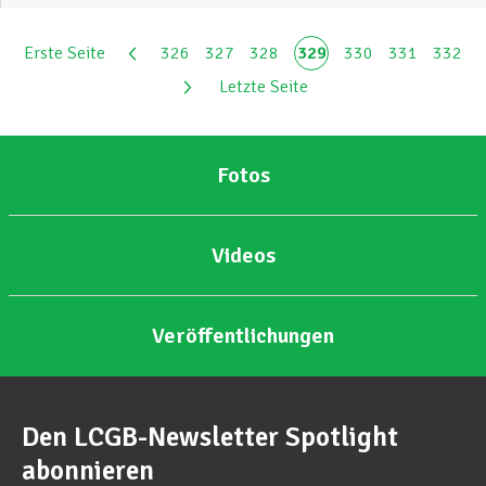
Erste Seite
326
327
328
329
330
331
332
Letzte Seite
Fotos
Videos
Veröffentlichungen
Den LCGB-Newsletter Spotlight
abonnieren