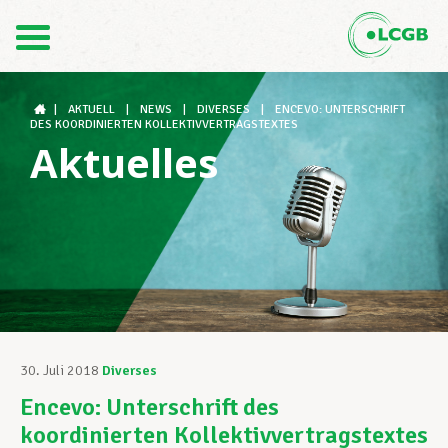
Kontakt
DE
FR
|
AKTUELL
|
NEWS
|
DIVERSES
|
ENCEVO: UNTERSCHRIFT
DES KOORDINIERTEN KOLLEKTIVVERTRAGSTEXTES
Aktuelles
Der LCGB
Gewerkschaftsstrukturen
Unterstützung im Arbeitsalltag
30. Juli 2018
Diverses
Encevo: Unterschrift des
Ihre Rechte
koordinierten Kollektivvertragstextes