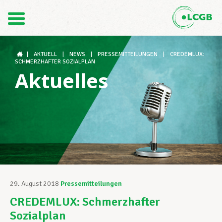
Kontakt
DE
FR
|
AKTUELL
|
NEWS
|
PRESSEMITTEILUNGEN
|
CREDEMLUX:
SCHMERZHAFTER SOZIALPLAN
Aktuelles
Der LCGB
Gewerkschaftsstrukturen
Unterstützung im Arbeitsalltag
29. August 2018
Pressemitteilungen
CREDEMLUX: Schmerzhafter
Ihre Rechte
Sozialplan