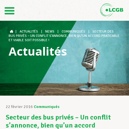
Contact
FR
DE
|
ACTUALITÉS
|
NEWS
|
COMMUNIQUÉS
|
SECTEUR DES
BUS PRIVÉS – UN CONFLIT S’ANNONCE, BIEN QU’UN ACCORD PRATICABLE
ET VIABLE SOIT POSSIBLE !
Actualités
Le LCGB
Structures syndicales
Assistance au Travail
22 février 2016
Communiqués
Secteur des bus privés – Un conflit
Vos droits
s’annonce, bien qu’un accord