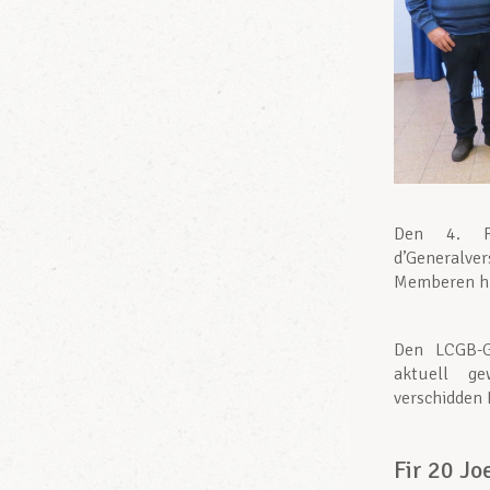
Den 4. F
d’Generalve
Memberen hu
Den LCGB-G
aktuell ge
verschidden
Fir 20 Jo