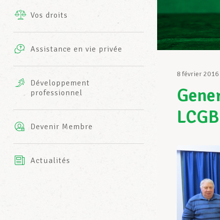
Vos droits
Prestations complémentaires
Charte
Photos
Assistance en vie privée
Harmonie Mutuelle
Bureaux INFO-CENTER
8 février 2016
Vidéos
Développement
Gener
professionnel
Assurance AXA
L’équipe LCGB
LCGB
Devenir Membre
Actualités