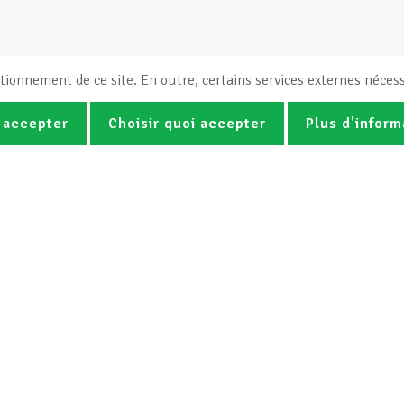
tionnement de ce site. En outre, certains services externes nécess
 accepter
Choisir quoi accepter
Plus d'inform
Photos
Vidéos
ez la newsletter Spotlight du LCG