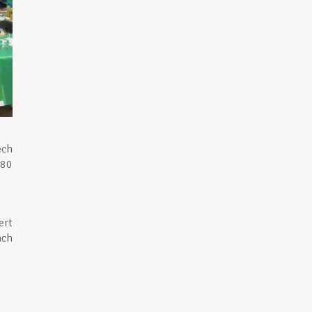
ch
 80
ert
ach