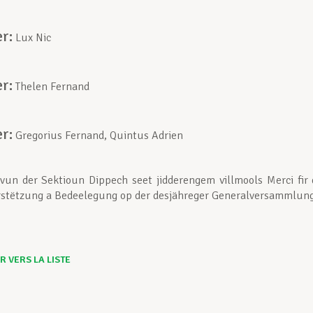
er:
Lux Nic
er:
Thelen Fernand
er:
Gregorius Fernand, Quintus Adrien
un der Sektioun Dippech seet jidderengem villmools Merci fir 
stëtzung a Bedeelegung op der desjähreger Generalversammlung
 VERS LA LISTE