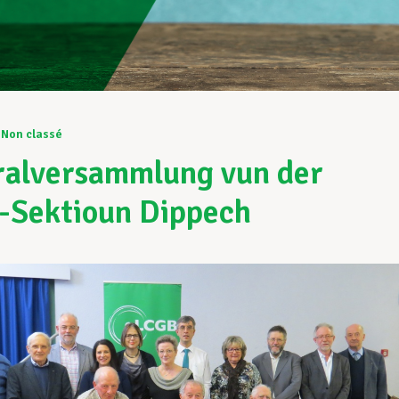
Non classé
alversammlung vun der
-Sektioun Dippech