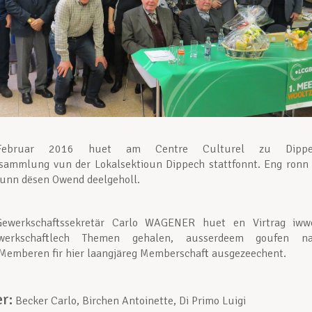
ebruar 2016 huet am Centre Culturel zu Dippe
rsammlung vun der Lokalsektioun Dippech stattfonnt. Eng ronn
nn dësen Owend deelgeholl.
ewerkschaftssekretär Carlo WAGENER huet en Virtrag iww
werkschaftlech Themen gehalen, ausserdeem goufen n
 Memberen fir hier laangjäreg Memberschaft ausgezeechent.
er:
Becker Carlo, Birchen Antoinette, Di Primo Luigi