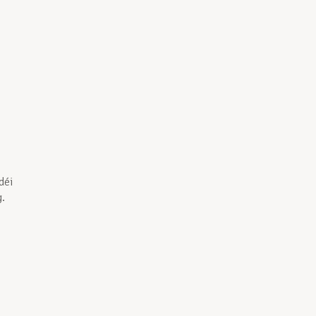
déi
.