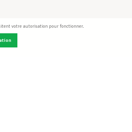
itent votre autorisation pour fonctionner.
ation
Publications
B
Je veux m'inscrire