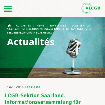
Contact
FR
DE
|
ACTUALITÉS
|
NEWS
|
NON CLASSÉ
|
LCGB-SEKTION
SAARLAND: INFORMATIONSVERSAMMLUNG FÜR GRENZGÄNGER ZUR
STEUERERKLÄRUNG IN LUXEMBURG
Actualités
Le LCGB
Structures syndicales
Assistance au Travail
25 avril 2016
Non classé
LCGB-Sektion Saarland:
Vos droits
Informationsversammlung für