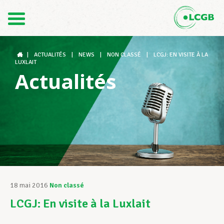
Contact
FR
DE
|
ACTUALITÉS
|
NEWS
|
NON CLASSÉ
|
LCGJ: EN VISITE À LA
LUXLAIT
Actualités
Le LCGB
Structures syndicales
Assistance au Travail
18 mai 2016
Non classé
LCGJ: En visite à la Luxlait
Vos droits