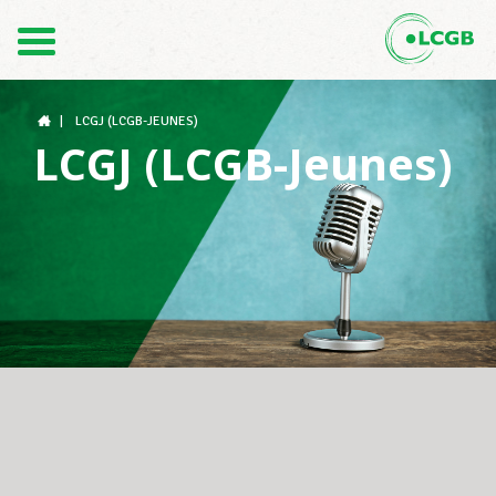
Kontakt
DE
FR
|
LCGJ (LCGB-JEUNES)
LCGJ (LCGB-Jeunes)
Der LCGB
Gewerkschaftsstrukturen
Unterstützung im Arbeitsalltag
Ihre Rechte