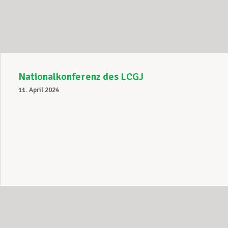
Unterstützung im Privatleben
Berufliche Weiterentwicklung
Nationalkonferenz des LCGJ
11. April 2024
Mitglied werden
Aktuell