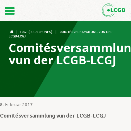
Kontakt
DE
FR
|
LCGJ (LCGB-JEUNES)
|
COMITÉSVERSAMMLUNG VUN DER
LCGB-LCGJ
Comitésversammlu
Der LCGB
vun der LCGB-LCGJ
Gewerkschaftsstrukturen
Unterstützung im Arbeitsalltag
8. Februar 2017
Comitésversammlung vun der LCGB-LCGJ
Ihre Rechte