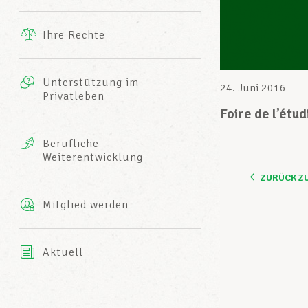
Ergänzende Leistungen
Ihre Rechte
eitbild
Fotos
Unterstützung im
Harmonie Mutuelle
24. Juni 2016
Privatleben
LCGB INFO-CENTER
Videos
Foire de l’étu
Versicherung AXA
Berufliche
Team des LCGBs
Weiterentwicklung
ZURÜCK Z
Mitglied werden
Aktuell