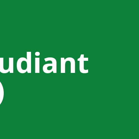
tudiant
)