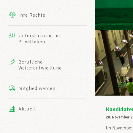
Ergänzende Leistungen
Ihre Rechte
eitbild
Fotos
Unterstützung im
Harmonie Mutuelle
Privatleben
LCGB INFO-CENTER
Videos
Versicherung AXA
Berufliche
Team des LCGBs
Weiterentwicklung
Mitglied werden
Kandidate
Aktuell
28. November 2
Im November 