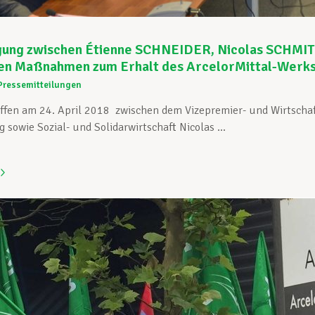
gung zwischen Étienne SCHNEIDER, Nicolas SCHMIT
ten Maßnahmen zum Erhalt des ArcelorMittal-Werk
Pressemitteilungen
effen am 24. April 2018 zwischen dem Vizepremier- und Wirtscha
 sowie Sozial- und Solidarwirtschaft Nicolas ...