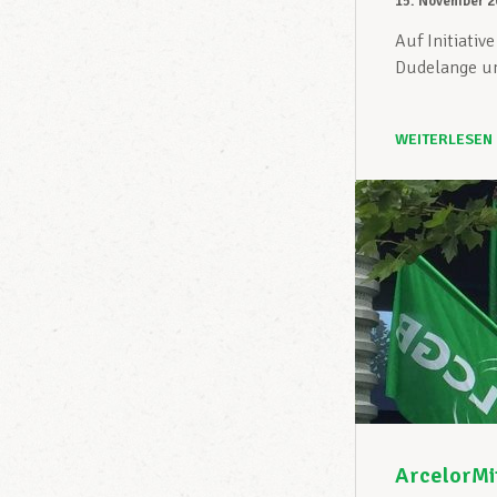
15. November 2
Auf Initiati
Dudelange un
WEITERLESEN
ArcelorMit