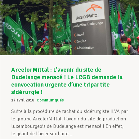
ArcelorMittal : L’avenir du site de
Dudelange menacé ! Le LCGB demande la
convocation urgente d’une tripartite
sidérurgie !
17 avril 2018
Communiqués
Suite à la procédure de rachat du sidérurgiste ILVA par
le groupe ArcelorMittal, l’avenir du site de production
luxembourgeois de Dudelange est menacé ! En effet,
le géant de l’acier souhaite ...