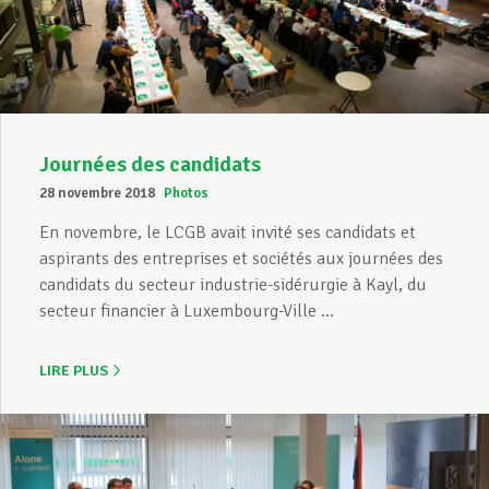
Assistance en vie privée
Développement professionnel
Journées des candidats
28 novembre 2018
Photos
Devenir Membre
En novembre, le LCGB avait invité ses candidats et
aspirants des entreprises et sociétés aux journées des
candidats du secteur industrie-sidérurgie à Kayl, du
secteur financier à Luxembourg-Ville ...
Actualités
LIRE PLUS