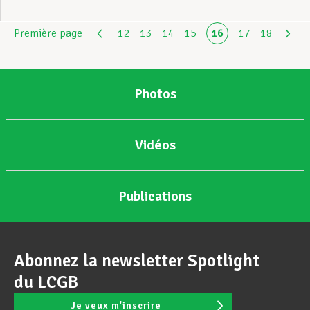
Première page
12
13
14
15
16
17
18
Photos
Vidéos
Publications
Abonnez la newsletter Spotlight
du LCGB
Je veux m'inscrire