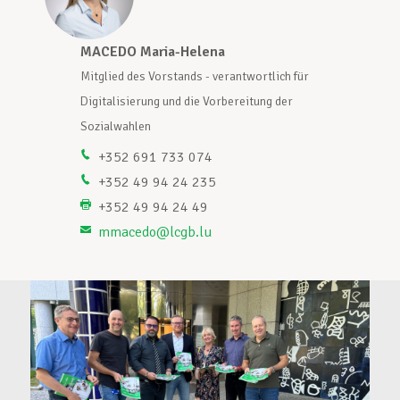
Unterstützung im Privatleben
MACEDO Maria-Helena
M
Mitglied des Vorstands - verantwortlich für
M
Digitalisierung und die Vorbereitung der
D
Berufliche Weiterentwicklung
Sozialwahlen
S
+352 691 733 074
+352 49 94 24 235
Mitglied werden
+352 49 94 24 49
mmacedo@lcgb.lu
Aktuell