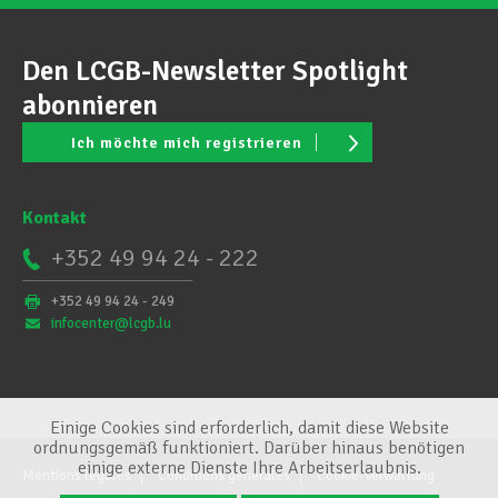
Den LCGB-Newsletter Spotlight
abonnieren
Ich möchte mich registrieren
Kontakt
+352 49 94 24 - 222
+352 49 94 24 - 249
infocenter@lcgb.lu
Einige Cookies sind erforderlich, damit diese Website
ordnungsgemäß funktioniert. Darüber hinaus benötigen
einige externe Dienste Ihre Arbeitserlaubnis.
Mentions légales
Conditions générales
Cookie-Verwaltung