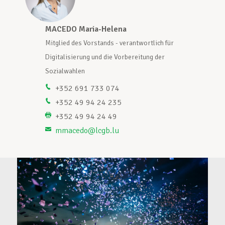
Unterstützung im Privatleben
MACEDO Maria-Helena
M
Mitglied des Vorstands - verantwortlich für
M
Digitalisierung und die Vorbereitung der
D
Berufliche Weiterentwicklung
Sozialwahlen
S
+352 691 733 074
+352 49 94 24 235
Mitglied werden
+352 49 94 24 49
mmacedo@lcgb.lu
Aktuell