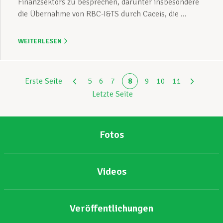
Finanzsektors zu besprechen, darunter insbesondere
die Übernahme von RBC-I&TS durch Caceis, die ...
WEITERLESEN
Erste Seite
5
6
7
8
9
10
11
Letzte Seite
Fotos
Videos
Veröffentlichungen