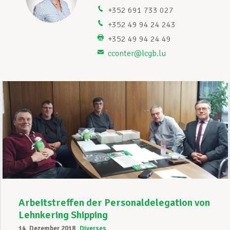
+352 691 733 027
Unterstützung im Privatleben
+352 49 94 24 243
+352 49 94 24 49
cconter@lcgb.lu
Berufliche Weiterentwicklung
Mitglied werden
Aktuell
Arbeitstreffen der Personaldelegation von
Lehnkering Shipping
14. Dezember 2018
Diverses