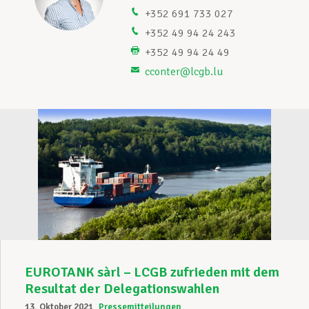
+352 691 733 027
Unterstützung im Privatleben
+352 49 94 24 243
+352 49 94 24 49
cconter@lcgb.lu
Berufliche Weiterentwicklung
Mitglied werden
Aktuell
EUROTANK sàrl – LCGB zufrieden mit dem
Resultat der Delegationswahlen
13. Oktober 2021
Pressemitteilungen