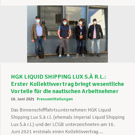
HGK LIQUID SHIPPING LUX S.À R.L.:
Erster Kollektivvertrag bringt wesentliche
Vorteile für die nautischen Arbeitnehmer
16. Juni 2021
Pressemitteilungen
Das Binnenschifffahrtsunternehmen HGK Liquid
Shipping Lux S.à r.l. (ehemals Imperial Liquid Shipping
Lux S.à r.l.) und der LCGB unterzeichneten am 16.
Juni 2021 erstmals einen Kollektivvertrag ...