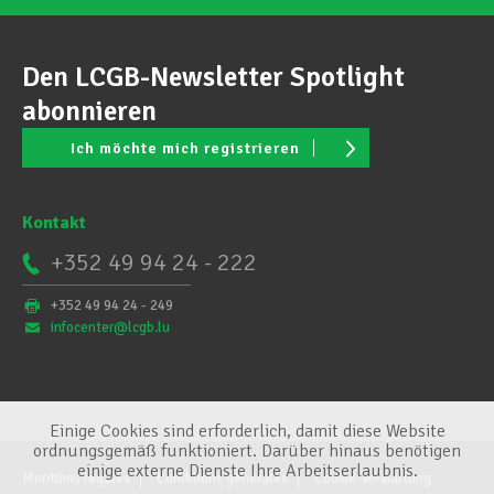
Den LCGB-Newsletter Spotlight
abonnieren
Ich möchte mich registrieren
Kontakt
+352 49 94 24 - 222
+352 49 94 24 - 249
infocenter@lcgb.lu
Einige Cookies sind erforderlich, damit diese Website
ordnungsgemäß funktioniert. Darüber hinaus benötigen
einige externe Dienste Ihre Arbeitserlaubnis.
Mentions légales
Conditions générales
Cookie-Verwaltung