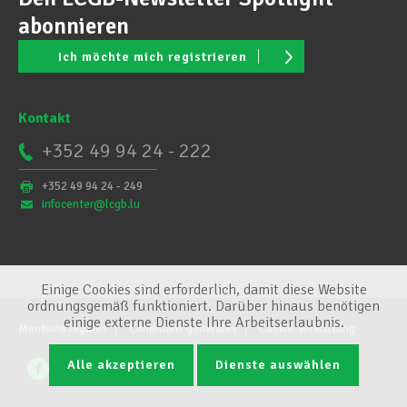
abonnieren
Ich möchte mich registrieren
Kontakt
+352 49 94 24 - 222
+352 49 94 24 - 249
infocenter@lcgb.lu
Einige Cookies sind erforderlich, damit diese Website
ordnungsgemäß funktioniert. Darüber hinaus benötigen
einige externe Dienste Ihre Arbeitserlaubnis.
Mentions légales
Conditions générales
Cookie-Verwaltung
Alle akzeptieren
Dienste auswählen