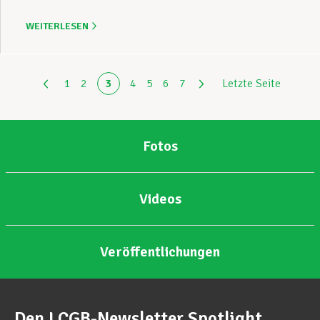
WEITERLESEN
1
2
3
4
5
6
7
Letzte Seite
Fotos
Videos
Veröffentlichungen
Den LCGB-Newsletter Spotlight