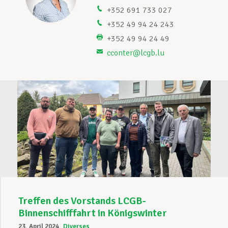
+352 691 733 027
Unterstützung im Privatleben
+352 49 94 24 243
+352 49 94 24 49
cconter@lcgb.lu
Berufliche Weiterentwicklung
Mitglied werden
Aktuell
Treffen des Vorstands LCGB-
Binnenschifffahrt in Königswinter
23. April 2024
Diverses