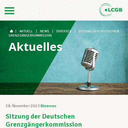
Kontakt
DE
FR
|
AKTUELL
|
NEWS
|
DIVERSES
|
SITZUNG DER DEUTSCHEN
GRENZGÄNGERKOMMISSION
Aktuelles
Der LCGB
Gewerkschaftsstrukturen
Unterstützung im Arbeitsalltag
28. November 2023
Diverses
Sitzung der Deutschen
Ihre Rechte
Grenzgängerkommission