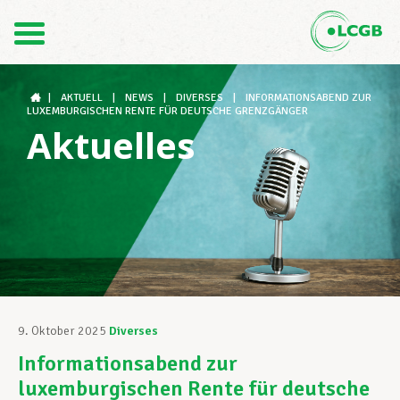
Kontakt
DE
FR
|
AKTUELL
|
NEWS
|
DIVERSES
|
INFORMATIONSABEND ZUR
LUXEMBURGISCHEN RENTE FÜR DEUTSCHE GRENZGÄNGER
Aktuelles
Der LCGB
Gewerkschaftsstrukturen
Unterstützung im Arbeitsalltag
9. Oktober 2025
Diverses
Informationsabend zur
Ihre Rechte
luxemburgischen Rente für deutsche