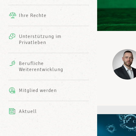
Ergänzende Leistungen
Ihre Rechte
eitbild
Fotos
Unterstützung im
Harmonie Mutuelle
Privatleben
LCGB INFO-CENTER
Videos
Versicherung AXA
Berufliche
Team des LCGBs
Weiterentwicklung
Mitglied werden
Aktuell