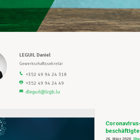
LEGUIL Daniel
Gewerkschaftssekretär
+352 49 94 24 318
+352 49 94 24 49
dleguil@lcgb.lu
Coronavirus-
beschäftigte
26. März 2020
Div