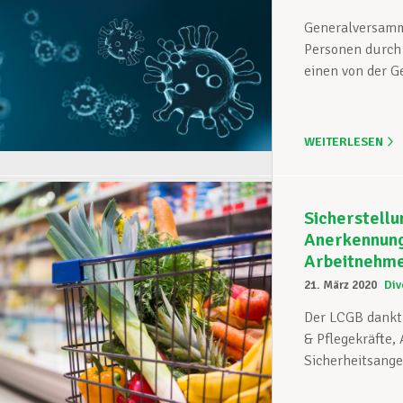
Generalversamm
Personen durch 
einen von der G
WEITERLESEN
Sicherstell
Anerkennung
Arbeitnehm
21. März 2020
Div
Der LCGB dankt 
& Pflegekräfte,
Sicherheitsanges