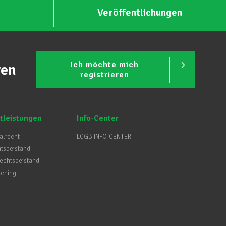
Veröffentlichungen
Ich möchte mich
ren
registrieren
tleistungen
Info-Center
ialrecht
LCGB INFO-CENTER
htsbeistand
Rechtsbeistand
aching