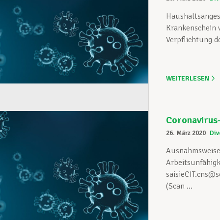
Haushaltsangest
Krankenschein vo
Verpflichtung d
WEITERLESEN
Coronavirus
26. März 2020
Div
Ausnahmsweise h
Arbeitsunfähigk
saisieCIT.cns@s
(Scan ...