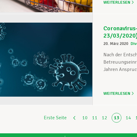
WEITERLESEN
Coronavirus
23/03/2020
20. März 2020
Div
Nach der Entsch
Betreuungseinri
Jahren Anspruch
WEITERLESEN
Erste Seite
10
11
12
13
14