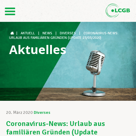
Kontakt
DE
FR
|
AKTUELL
|
NEWS
|
DIVERSES
|
CORONAVIRUS-NEWS:
URLAUB AUS FAMILIÄREN GRÜNDEN (UPDATE 23/03/2020)
Aktuelles
Der LCGB
Gewerkschaftsstrukturen
Unterstützung im Arbeitsalltag
20. März 2020
Diverses
Coronavirus-News: Urlaub aus
Ihre Rechte
familiären Gründen (Update