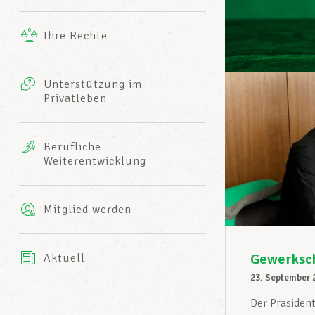
Ergänzende Leistungen
Ihre Rechte
eitbild
Fotos
Unterstützung im
Harmonie Mutuelle
Privatleben
LCGB INFO-CENTER
Videos
Versicherung AXA
Berufliche
Team des LCGBs
Weiterentwicklung
Mitglied werden
Gewerksch
Aktuell
23. September 
Der Präsiden