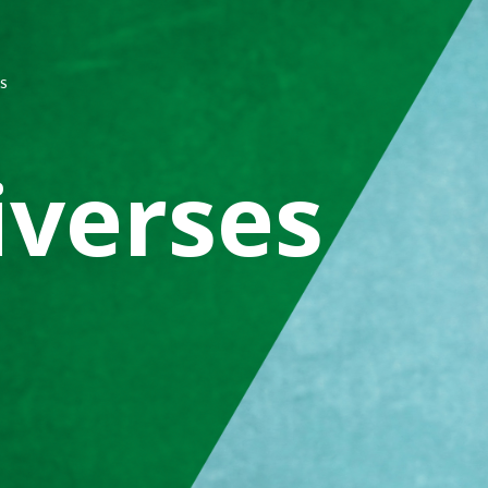
ES
iverses