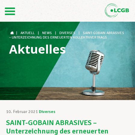
Kontakt
DE
FR
|
AKTUELL
|
NEWS
|
DIVERSES
|
SAINT-GOBAIN ABRASIVES
– UNTERZEICHNUNG DES ERNEUERTEN KOLLEKTIVVERTRAGS
Aktuelles
Der LCGB
Gewerkschaftsstrukturen
Unterstützung im Arbeitsalltag
10. Februar 2021
Diverses
SAINT-GOBAIN ABRASIVES –
Ihre Rechte
Unterzeichnung des erneuerten