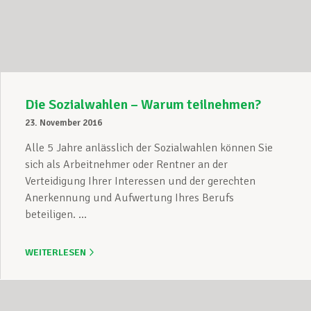
Unterstützung im Privatleben
Berufliche Weiterentwicklung
Die Sozialwahlen – Warum teilnehmen?
23. November 2016
Mitglied werden
Alle 5 Jahre anlässlich der Sozialwahlen können Sie
sich als Arbeitnehmer oder Rentner an der
Verteidigung Ihrer Interessen und der gerechten
Anerkennung und Aufwertung Ihres Berufs
Aktuell
beteiligen. ...
WEITERLESEN