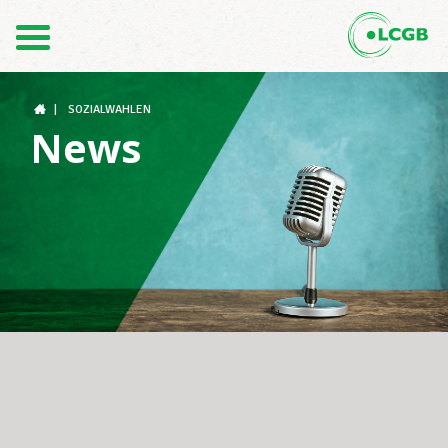
Kontakt
DE
FR
|
SOZIALWAHLEN
News
Der LCGB
Gewerkschaftsstrukturen
Unterstützung im Arbeitsalltag
Ihre Rechte