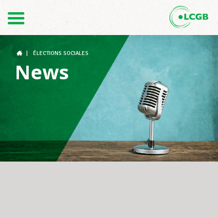
Contact
FR
DE
|
ÉLECTIONS SOCIALES
News
Le LCGB
Structures syndicales
Assistance au Travail
Vos droits