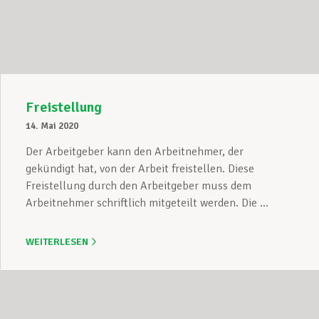
Unterstützung im Privatleben
Berufliche Weiterentwicklung
Freistellung
14. Mai 2020
Mitglied werden
Der Arbeitgeber kann den Arbeitnehmer, der
gekündigt hat, von der Arbeit freistellen. Diese
Freistellung durch den Arbeitgeber muss dem
Arbeitnehmer schriftlich mitgeteilt werden. Die ...
Aktuell
WEITERLESEN