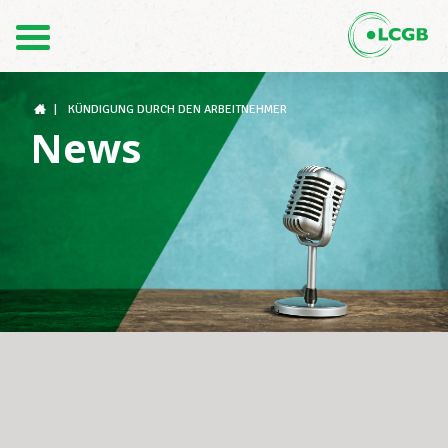
Kontakt
DE
FR
|
KÜNDIGUNG DURCH DEN ARBEITNEHMER
News
Der LCGB
Gewerkschaftsstrukturen
Unterstützung im Arbeitsalltag
Ihre Rechte