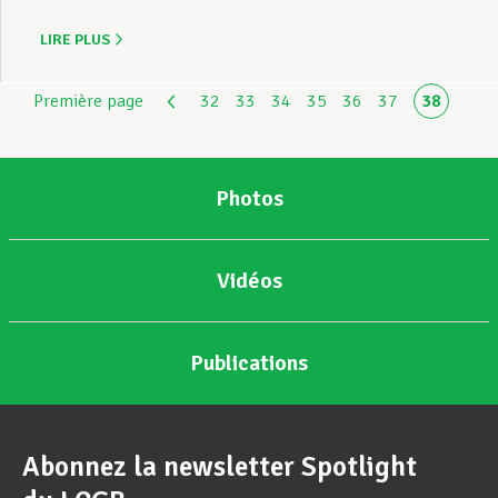
LIRE PLUS
Première page
32
33
34
35
36
37
38
Photos
Vidéos
Publications
Abonnez la newsletter Spotlight