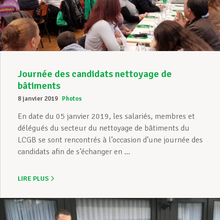
Assistance en vie privée
Développement professionnel
Journée des candidats nettoyage de
bâtiments
8 janvier 2019
Photos
Devenir Membre
En date du 05 janvier 2019, les salariés, membres et
délégués du secteur du nettoyage de bâtiments du
LCGB se sont rencontrés à l’occasion d’une journée des
Actualités
candidats afin de s’échanger en ...
LIRE PLUS