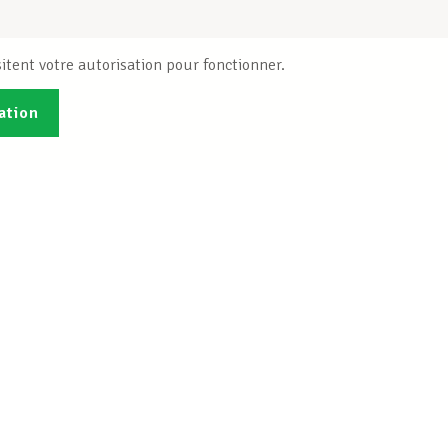
itent votre autorisation pour fonctionner.
ation
Publications
B
Je veux m'inscrire
Info-Center