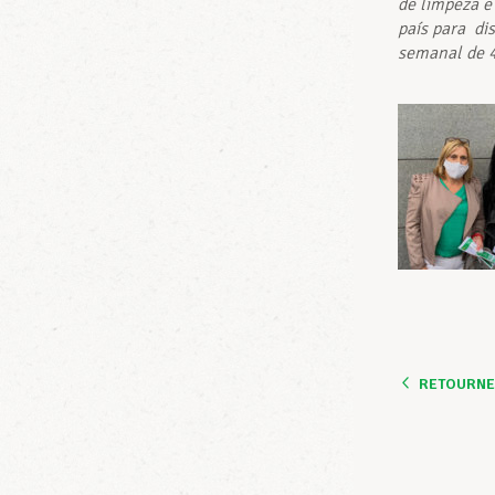
de limpeza e
país para di
semanal de 4
RETOURNER