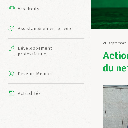
Vos droits
Prestations complémentaires
Charte
Photos
Assistance en vie privée
Harmonie Mutuelle
Bureaux INFO-CENTER
28 septembre
Vidéos
Développement
Actio
professionnel
Assurance AXA
L’équipe LCGB
du ne
Devenir Membre
Actualités