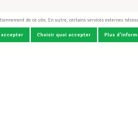
tionnement de ce site. En outre, certains services externes nécess
 accepter
Choisir quoi accepter
Plus d'inform
Photos
Vidéos
ez la newsletter Spotlight du LCG
Le LCGB
Nos services