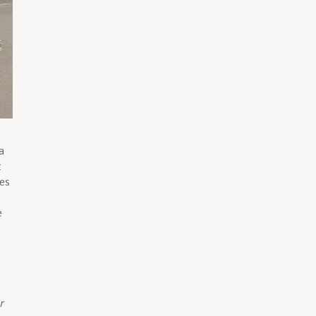
a
t
les
e
r