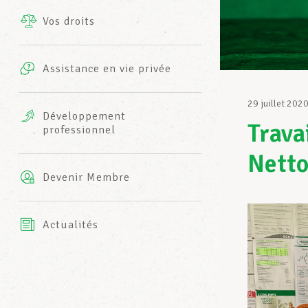
Vos droits
Prestations complémentaires
Charte
Photos
Assistance en vie privée
Harmonie Mutuelle
Bureaux INFO-CENTER
29 juillet 202
Vidéos
Développement
Trava
professionnel
Assurance AXA
L’équipe LCGB
Netto
Devenir Membre
Actualités