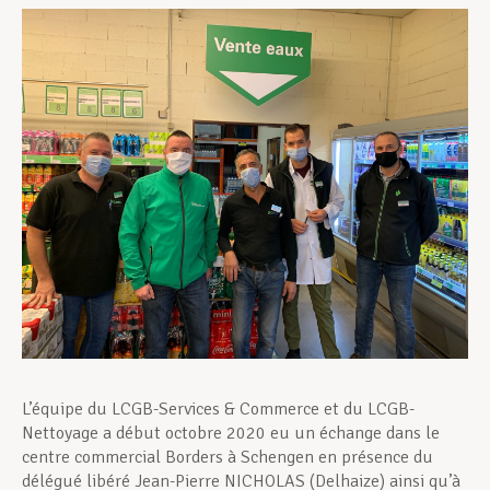
Assistance en vie privée
Développement professionnel
Devenir Membre
Actualités
L’équipe du LCGB-Services & Commerce et du LCGB-
Nettoyage a début octobre 2020 eu un échange dans le
centre commercial Borders à Schengen en présence du
délégué libéré Jean-Pierre NICHOLAS (Delhaize) ainsi qu’à