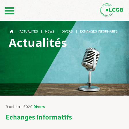
Contact
FR
DE
|
ACTUALITÉS
|
NEWS
|
DIVERS
|
ECHANGES INFORMATIFS
Actualités
Le LCGB
Structures syndicales
Assistance au Travail
9 octobre 2020
Divers
Echanges informatifs
Vos droits