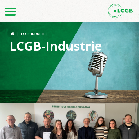
Contact
FR
DE
|
LCGB-INDUSTRIE
LCGB-Industrie
Le LCGB
Structures syndicales
Assistance au Travail
Vos droits