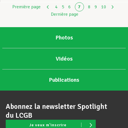
Première page
4
5
6
7
8
9
10
Dernière page
Photos
Vidéos
Publications
Abonnez la newsletter Spotlight
du LCGB
Je veux m'inscrire