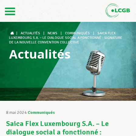
Contact
FR
DE
|
ACTUALITÉS
|
NEWS
|
COMMUNIQUÉS
|
SAICA FLEX
LUXEMBOURG S.A. – LE DIALOGUE SOCIAL A FONCTIONNÉ : SIGNATURE
DE LA NOUVELLE CONVENTION COLLECTIVE
Actualités
Le LCGB
Structures syndicales
Assistance au Travail
8 mai 2024
Communiqués
Saica Flex Luxembourg S.A. – Le
Vos droits
dialogue social a fonctionné :