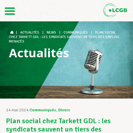
Contact
FR
DE
|
ACTUALITÉS
|
NEWS
|
COMMUNIQUÉS
|
PLAN SOCIAL
CHEZ TARKETT GDL : LES SYNDICATS SAUVENT UN TIERS DES EMPLOIS
MENACÉS
Actualités
Le LCGB
Structures syndicales
Assistance au Travail
14 mai 2024
Communiqués
,
Divers
Plan social chez Tarkett GDL : les
Vos droits
syndicats sauvent un tiers des