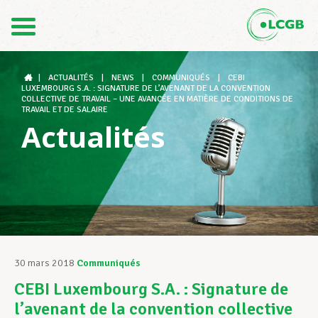
Contact
FR
DE
|
ACTUALITÉS
|
NEWS
|
COMMUNIQUÉS
|
CEBI
LUXEMBOURG S.A. : SIGNATURE DE L’AVENANT DE LA CONVENTION
COLLECTIVE DE TRAVAIL – UNE AVANCÉE EN MATIÈRE DE CONDITIONS DE
TRAVAIL ET DE SALAIRE
Actualités
Le LCGB
Structures syndicales
Assistance au Travail
30 mars 2018
Communiqués
CEBI Luxembourg S.A. : Signature de
Vos droits
l’avenant de la convention collective