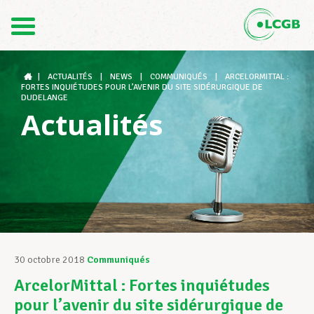
Contact
FR
DE
|
ACTUALITÉS
|
NEWS
|
COMMUNIQUÉS
|
ARCELORMITTAL :
FORTES INQUIÉTUDES POUR L’AVENIR DU SITE SIDÉRURGIQUE DE
DUDELANGE
Actualités
Le LCGB
Structures syndicales
Assistance au Travail
30 octobre 2018
Communiqués
ArcelorMittal : Fortes inquiétudes
Vos droits
pour l’avenir du site sidérurgique de