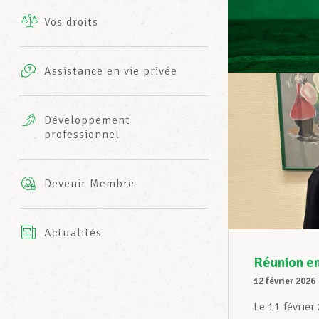
Vos droits
Prestations complémentaires
Charte
Photos
Assistance en vie privée
Harmonie Mutuelle
Bureaux INFO-CENTER
Vidéos
Développement
professionnel
Assurance AXA
L’équipe LCGB
Devenir Membre
Actualités
Réunion en
12 février 2026
Le 11 février