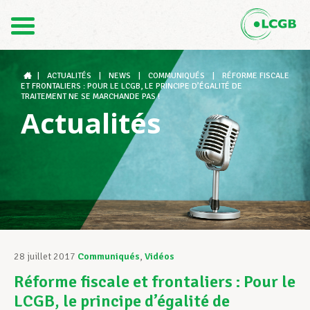
Contact
FR
DE
|
ACTUALITÉS
|
NEWS
|
COMMUNIQUÉS
|
RÉFORME FISCALE
ET FRONTALIERS : POUR LE LCGB, LE PRINCIPE D’ÉGALITÉ DE
TRAITEMENT NE SE MARCHANDE PAS !
Actualités
Le LCGB
Structures syndicales
Assistance au Travail
28 juillet 2017
Communiqués
,
Vidéos
Réforme fiscale et frontaliers : Pour le
Vos droits
LCGB, le principe d’égalité de