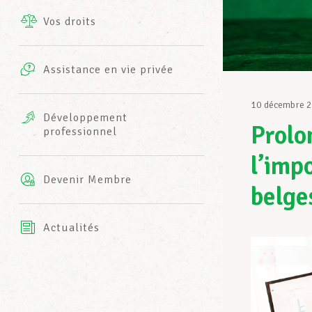
Vos droits
Prestations complémentaires
Charte
Photos
Assistance en vie privée
Harmonie Mutuelle
Bureaux INFO-CENTER
10 décembre 
Vidéos
Développement
Prolo
professionnel
Assurance AXA
L’équipe LCGB
l’impo
Devenir Membre
belge
Actualités