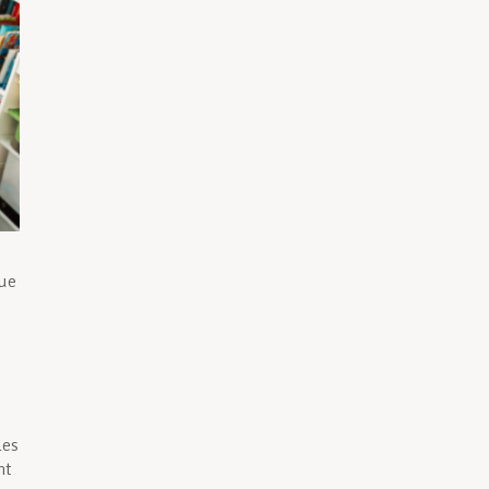
que
les
nt