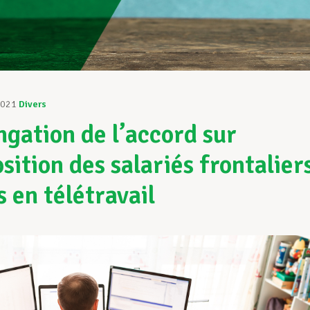
2021
Divers
ngation de l’accord sur
sition des salariés frontalier
s en télétravail