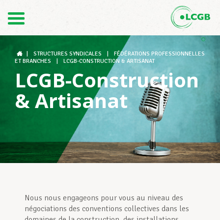
1
2
Contact
FR
3
DE
|
STRUCTURES SYNDICALES
|
FÉDÉRATIONS PROFESSIONNELLES
ET BRANCHES
|
LCGB-CONSTRUCTION & ARTISANAT
LCGB-Construction
Le LCGB
& Artisanat
Structures syndicales
Assistance au Travail
Nous nous engageons pour vous au niveau des
Vos droits
négociations des conventions collectives dans les
domaines de la construction, des installations