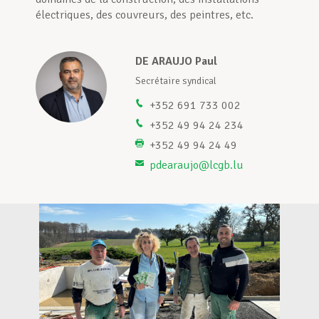
électriques, des couvreurs, des peintres, etc.
Assistance en vie privée
DE ARAUJO Paul
nte
Secrétaire syndical
Développement professionnel
+352 691 733 002
+352 49 94 24 234
+352 49 94 24 49
Devenir Membre
pdearaujo@lcgb.lu
Actualités