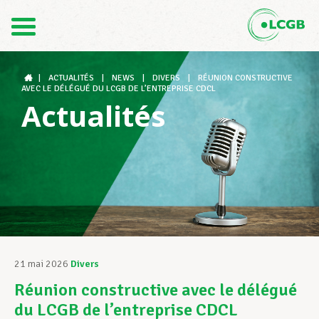
Contact
FR
DE
|
ACTUALITÉS
|
NEWS
|
DIVERS
|
RÉUNION CONSTRUCTIVE
AVEC LE DÉLÉGUÉ DU LCGB DE L’ENTREPRISE CDCL
Actualités
Le LCGB
Structures syndicales
Assistance au Travail
21 mai 2026
Divers
Réunion constructive avec le délégué
Vos droits
du LCGB de l’entreprise CDCL