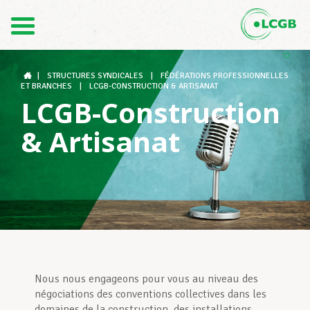
1
2
Contact
FR
3
DE
|
STRUCTURES SYNDICALES
|
FÉDÉRATIONS PROFESSIONNELLES
ET BRANCHES
|
LCGB-CONSTRUCTION & ARTISANAT
LCGB-Construction
Le LCGB
& Artisanat
Structures syndicales
Assistance au Travail
Nous nous engageons pour vous au niveau des
Vos droits
négociations des conventions collectives dans les
domaines de la construction, des installations