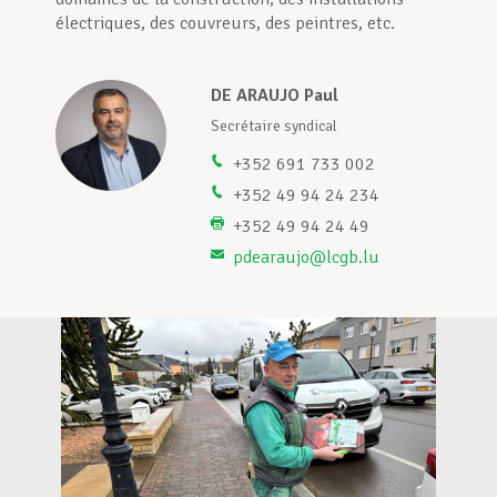
électriques, des couvreurs, des peintres, etc.
Assistance en vie privée
DE ARAUJO Paul
nte
Secrétaire syndical
Développement professionnel
+352 691 733 002
+352 49 94 24 234
+352 49 94 24 49
Devenir Membre
pdearaujo@lcgb.lu
Actualités