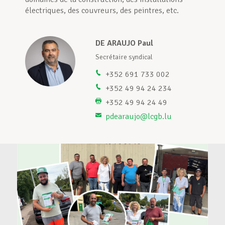
électriques, des couvreurs, des peintres, etc.
Assistance en vie privée
DE ARAUJO Paul
nte
Secrétaire syndical
Développement professionnel
+352 691 733 002
+352 49 94 24 234
+352 49 94 24 49
Devenir Membre
pdearaujo@lcgb.lu
Actualités