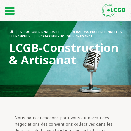
1
2
Contact
FR
3
DE
|
STRUCTURES SYNDICALES
|
FÉDÉRATIONS PROFESSIONNELLES
ET BRANCHES
|
LCGB-CONSTRUCTION & ARTISANAT
LCGB-Construction
Le LCGB
& Artisanat
Structures syndicales
Assistance au Travail
Nous nous engageons pour vous au niveau des
Vos droits
négociations des conventions collectives dans les
domaines de la construction, des installations